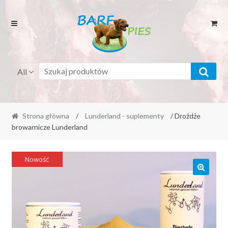
Przejdź
Przejdź
do
do
menu
treści
All
Strona główna
/
Lunderland - suplementy
/ Drożdże
browarnicze Lunderland
Nowość