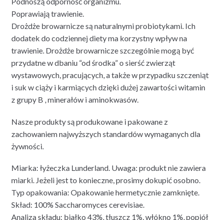
Podnoszą odporność organizmu.
Poprawiają trawienie.
Drożdże browarnicze są naturalnymi probiotykami. Ich
dodatek do codziennej diety ma korzystny wpływ na
trawienie. Drożdże browarnicze szczególnie mogą być
przydatne w dbaniu “od środka” o sierść zwierząt
wystawowych, pracujących, a także w przypadku szczeniąt
i suk w ciąży i karmiących dzięki dużej zawartości witamin
z grupy B , minerałów i aminokwasów.
Nasze produkty są produkowane i pakowane z
zachowaniem najwyższych standardów wymaganych dla
żywności.
Miarka: łyżeczka Lunderland. Uwaga: produkt nie zawiera
miarki. Jeżeli jest to konieczne, prosimy dokupić osobno.
Typ opakowania: Opakowanie hermetycznie zamknięte.
Skład: 100% Saccharomyces cerevisiae.
Analiza składu: białko 43%, tłuszcz 1%, włókno 1%, popiół