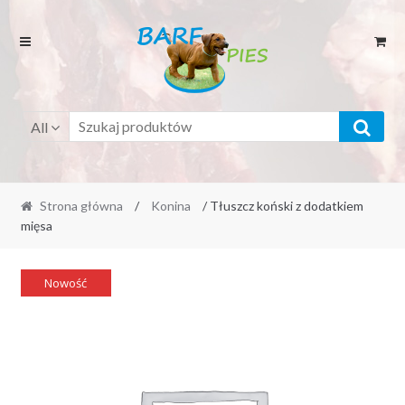
Przejdź
Przejdź
do
do
menu
treści
All
Strona główna
/
Konina
/ Tłuszcz koński z dodatkiem
mięsa
Nowość