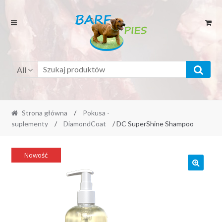
Przejdź
Przejdź
do
do
menu
treści
All
Strona główna
/
Pokusa -
suplementy
/
DiamondCoat
/ DC SuperShine Shampoo
Nowość